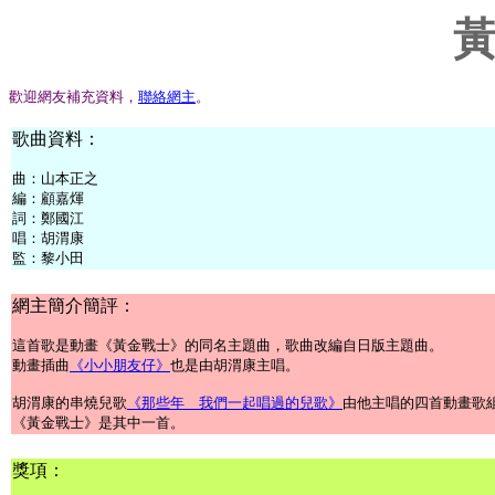
歡迎網友補充資料，
聯絡網主
。
歌曲資料：
曲：山本正之
編：顧嘉煇
詞：鄭國江
唱：胡渭康
監：黎小田
網主簡介簡評：
這首歌是動畫《黃金戰士》的同名主題曲，歌曲改編自日版主題曲。
動畫插曲
《小小朋友仔》
也是由胡渭康主唱。
胡渭康的串燒兒歌
《那些年 我們一起唱過的兒歌》
由他主唱的四首動畫歌
《黃金戰士》是其中一首。
獎項：