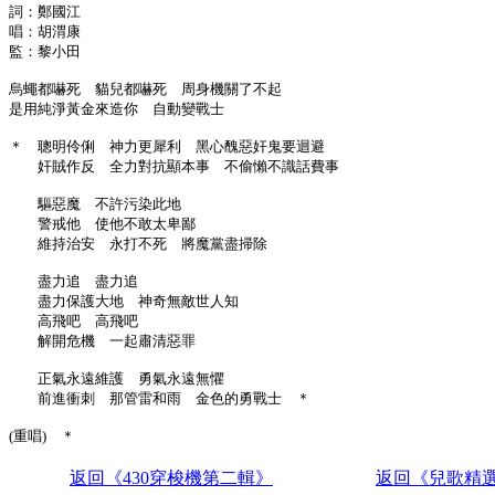
詞：鄭國江
唱：胡渭康
監：黎小田
烏蠅都嚇死 貓兒都嚇死 周身機關了不起
是用純淨黃金來造你 自動變戰士
＊ 聰明伶俐 神力更犀利 黑心醜惡奸鬼要迴避
奸賊作反 全力對抗顯本事 不偷懶不識話費事
驅惡魔 不許污染此地
警戒他 使他不敢太卑鄙
維持治安 永打不死 將魔黨盡掃除
盡力追 盡力追
盡力保護大地 神奇無敵世人知
高飛吧 高飛吧
解開危機 一起肅清惡罪
正氣永遠維護 勇氣永遠無懼
前進衝刺 那管雷和雨 金色的勇戰士 ＊
(重唱) ＊
返回《430穿梭機第二輯》
返回《兒歌精