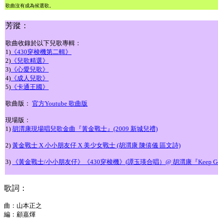
歌曲沒有成為候選歌。
芳蹤：
歌曲收錄於以下兒歌專輯：
1)
《430穿梭機第二輯》
2)
《兒歌精選》
3)
《心愛兒歌》
4)
《成人兒歌》
5)
《卡通王國》
歌曲版：
官方Youtube 歌曲版
現場版：
1)
胡渭康現場唱兒歌金曲『黃金戰士』(2009 新城兒禮)
2)
黃金戰士 X 小小朋友仔 X 美少女戰士 (胡渭康 陳僖儀 區文詩)
3)
《黃金戰士/小小朋友仔》《430穿梭機》(譚玉瑛合唱）@ 胡渭康『Keep Go
歌詞：
曲：山本正之
編：顧嘉煇