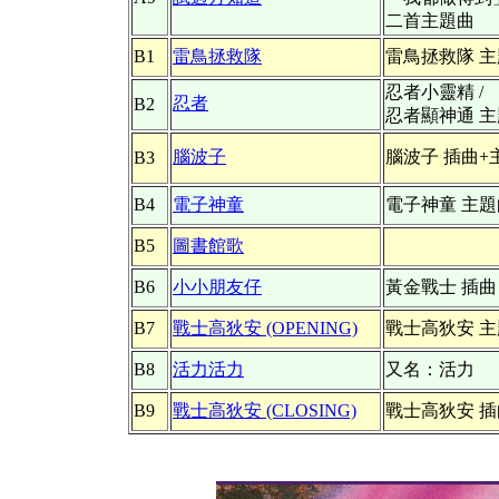
二首主題曲
B1
雷鳥拯救隊
雷鳥拯救隊 
忍者小靈精 /
忍者
B2
忍者顯神通 
腦波子
腦波子 插曲+
B3
B4
電子神童
電子神童 主題
B5
圖書館歌
B6
小小朋友仔
黃金戰士 插曲
B7
戰士高狄安 (OPENING)
戰士高狄安 
B8
活力活力
又名：活力
B9
戰士高狄安 (CLOSING)
戰士高狄安 插