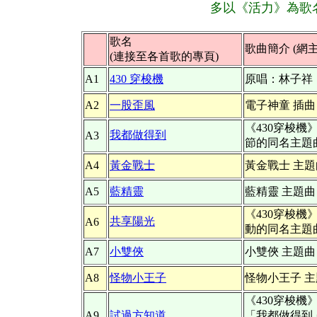
多以《活力》為歌
歌名
歌曲簡介 (網主
(連接至各首歌的專頁)
A1
430 穿梭機
原唱：林子祥
A2
一股歪風
電子神童 插曲
《430穿梭機
我都做得到
A3
節的同名主題
A4
黃金戰士
黃金戰士 主題
A5
藍精靈
藍精靈 主題曲
《430穿梭機
共享陽光
A6
動的同名主題
A7
小雙俠
小雙俠 主題曲
A8
怪物小王子
怪物小王子 
《430穿梭機
A9
試過方知道
「我都做得到