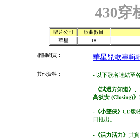
430
唱片公司
歌曲數目
華星
18
相關網頁：
華星兒歌專輯
其他資料：
- 以下歌名連結
-
《試過方知道》、
高狄安 (Closing)》
-
《小雙俠》
CD版
日推出。
-
《活力活力》
其實