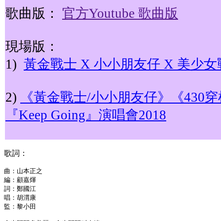
歌曲版：
官方Youtube 歌曲版
現場版：
1)
黃金戰士 X 小小朋友仔 X 美少女
2)
《黃金戰士/小小朋友仔》《430穿
『Keep Going』演唱會2018
歌詞：
曲：山本正之
編：顧嘉煇
詞：鄭國江
唱：胡渭康
監：黎小田