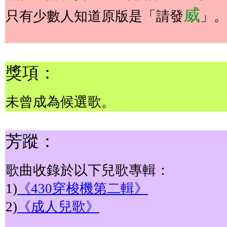
威
只有少數人知道原版是「請發
」
獎項：
未曾成為候選歌。
芳蹤：
歌曲收錄於以下兒歌專輯：
1)
《430穿梭機第二輯》
2)
《成人兒歌》