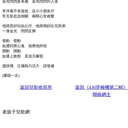
金光閃閃多美麗 金光閃閃叫人迷
常伴着不肯放低 這小小朋友仔
常互助息息相關 兩顆心常維繫
他得意好玩似公仔 他與我好比兄與弟
一身金光 閃閃生輝
發動 發動
如遇到黑心鬼 就將他炸毀
開動 開動
如遇上敗類 直追天腳底
盡快飛 注滿熱力活力 請發威
(重唱一次)
返回兒歌收容所
返回《430穿梭機第二輯》
聯絡網主
老孩子兒歌網