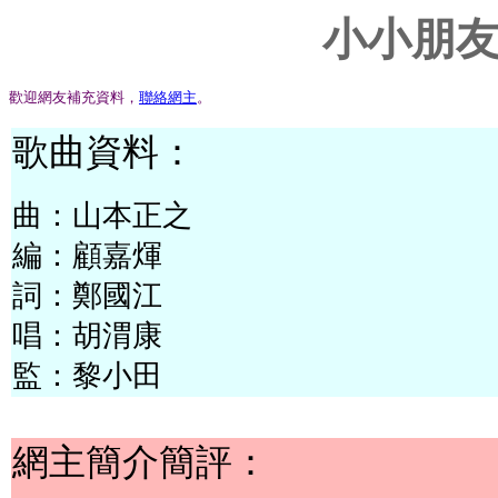
小小朋
歡迎網友補充資料，
聯絡網主
。
歌曲資料：
曲：山本正之
編：顧嘉煇
詞：鄭國江
唱：胡渭康
監：黎小田
網主簡介簡評：